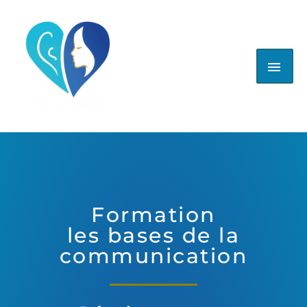
Aller
ME
au
contenu
PRI
Formation
les bases de la
communication