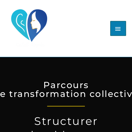
Aller
ME
au
contenu
PRI
Parcours
e transformation collecti
Structurer